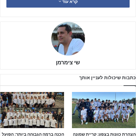
קרא עוד
שי צימרמן
כתבות שיכולות לעניין אותך
פתח תקווה ברבע השעה האחרונה של המחצית הראשונה החלה
להיכנס למשחק ושתי דקות לסיום המחצית, התקפה מתפרצת באגף של
פרוכטמן עומר
, הרכש החדש מעירוני קריית גת, מסר ל
אריאל לוגסי
שבכדור חכם מצא את
נאסר עיסא
הזריז, אשר דווקא במחצית ראשונה
עם יתרון של האורחים מתל אביב, העלה את מכבי פתח תקווה ליתרון
0:1.
הצהרת כוונות בצפון: קריית שמונה
הכנה ברמה הגבוהה ביותר: הפועל