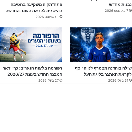
נבנית מחדש
פתח־תקוה משקיעה בחטיבה
מכבי פ"ת עולה ליתרון מרגליו של נאסר עיסא (אתר ג'וניורליג)
ההישגית לקראת העונה החדשה
7 באוגוסט 2026
1 באוגוסט 2026
המחצית השנייה הייתה במגמה הפוכה לגמרי. פתח תקווה הייתה טובה
יותר והגיעה לארבע חמש הזדמנויות נהדרות לכיבוש, אך חוסר ריכוז
בפעולה האחרונה ויכולת נהדרת של שוערה של מכבי ת"א –
אלירן
גומלסקי
, אחרי תצוגת נהדרת של
ניתאי גרייס
שוערה של מכבי פ"ת
במחצית הראשונה, מנעו מפ"ת לעלות ליתרון גדול יותר ולהכריע את
המשחק.
שילה בוהדנה מצטרף לנווה יוסף
רפורמה בליגות הנערים: כך ייראה
לקראת האתגר בליגת העל
המבנה החדש בעונת 2026/27
31 ביולי 2026
27 ביולי 2026