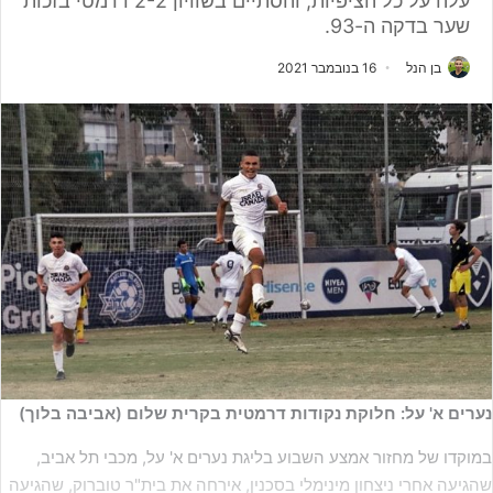
עלה על כל הציפיות, והסתיים בשוויון 2-2 דרמטי בזכות
שער בדקה ה-93.
בן הנל
16 בנובמבר 2021
נערים א' על: חלוקת נקודות דרמטית בקרית שלום (אביבה בלוך)
במוקדו של מחזור אמצע השבוע בליגת נערים א' על, מכבי תל אביב,
שהגיעה אחרי ניצחון מינימלי בסכנין, אירחה את בית"ר טוברוק, שהגיעה