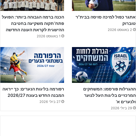
המשחק נפתח בסערה, כאשר כבר אחרי שלוש דקות,
נועם בן הרוש
בהגבהה מכדור קרן מצא את
מיכאל עומר
, שהעלה את הנתנייתים
ליתרון מהיר. יתרון זה החזיק מעמד רק עשר דקות, כאשר
אושר ברוכים
אתגר כפול למיכה סויסה בבית"ר
הכנה ברמה הגבוהה ביותר: הפועל
טוברוק
פתח־תקוה משקיעה בחטיבה
השווה את התוצאה. השער השני של טוברוק היה העתק הדבק לשער
ההישגית לקראת העונה החדשה
2 באוגוסט 2026
הראשון, כאשר שוב נועם בן הרוש הגביה כדור קרן, הפעם הכובש הוא
1 באוגוסט 2026
אורי אזולאי
, ויתרון 1-2 לטוברוק במחצית.
ההגרלות פורסמו: המשחקים
רפורמה בליגות הנערים: כך ייראה
המרכזיים בליגות העל לנוער
המבנה החדש בעונת 2026/27
ולנערים א'
27 ביולי 2026
29 ביולי 2026