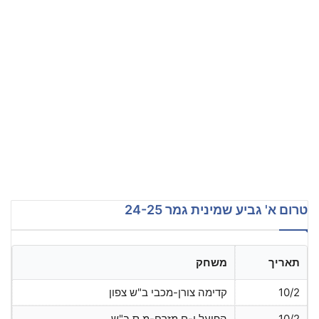
טרום א' גביע שמינית גמר 24-25
תאריך
משחק
10/2
קדימה צורן-מכבי ב"ש צפון
10/2
הפועל י-ם מזרח-מ.ס ב"ש