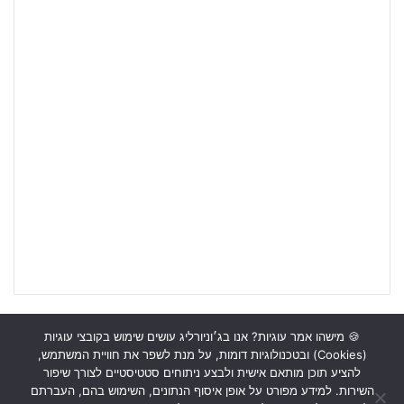
🍪 מישהו אמר עוגיות? אנו בג׳וניורליג עושים שימוש בקובצי עוגיות
(Cookies) ובטכנולוגיות דומות, על מנת לשפר את חוויית המשתמש,
ראשי
כתבות
תכנים מקצועיים
תנאי שימוש
מדיניות אבטחה
להציע תוכן מותאם אישית ולבצע ניתוחים סטטיסטיים לצורך שיפור
השירות. למידע מפורט על אופן איסוף הנתונים, השימוש בהם, העברתם
כתבו לנו