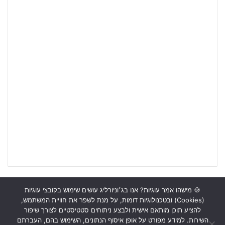
🍪 מישהו אמר עוגיות? אנו בג׳וניורליג עושים שימוש בקובצי עוגיות
(Cookies) ובטכנולוגיות דומות, על מנת לשפר את חוויית המשתמש,
ראשי
כתבות
תכנים מקצועיים
תנאי שימוש
מדיניות אבטחה
להציע תוכן מותאם אישית ולבצע ניתוחים סטטיסטיים לצורך שיפור
השירות. למידע מפורט על אופן איסוף הנתונים, השימוש בהם, העברתם
כתבו לנו