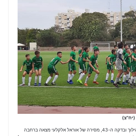
(יח"צ)
במחצית השנייה המגמה נמשכה. הירוקים לא הורידו הילוך ובדקה ה-43, מסירה של אוראל אלקלעי מצאה ברחבה