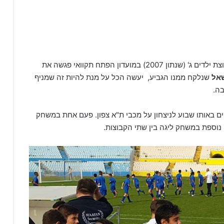
בגמר הגביע האחרון שהיה עוד טרם עידן הקורונה, קבוצת ילדים ג' (שנתון 2007) במועדון הפתח תקוואי פגשה את
אל
שנלקח ממנו הגביע, יעשה הכל על מנת להיות זה שמניף
יים באותו שבוע לניצחון על מכבי ת"א צפון. פעם אחת במשחק
נוספת במשחק ליגה בין שתי הקבוצות.