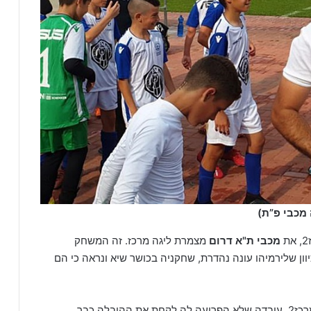
 מכבי פ”ת)
מכבי ת"א דרום
מצמרת ליגה מרכז. זה המשחק
וון שלירמיהו עונה נהדרת, שחקניה בכושר שיא ונראה כי הם
אשתקד, שיחקה ירמיהו בליגת דן1 והשנה הצטרפה למרכז2, עובדה שלא הפריעה לה לקחת את ההובלה כבר