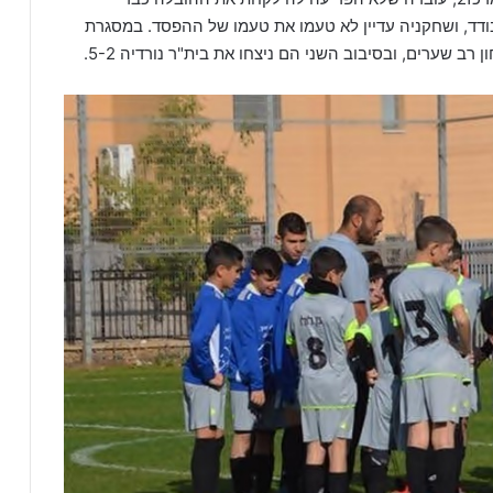
 לחולונים 6 ניצחונות ותיקו בודד, ושחקניה עדיין לא טעמו את טעמו של ההפסד. במסגרת