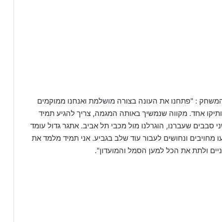
 המשחק : "פתחנו את העונה בצורה מושלמת ואנחנו ממוקמים
מרכז2 עם ששה ניצחונות ותיקו אחד. מקווה שנמשיך באותה המגמה, צריך להגיע תמיד
 סבבים שעברנו, הוגרלנו מול מכבי תל אביב. אתגר גדול עומד
עו מחויבים ונחושים לעבור עוד שלב בגביע. אני תמיד מלמד את
ים ולתת את הכל למען הסמל והמועדון".