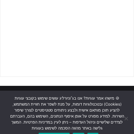
ראשי
כתבות
תכנים מקצועיים
תנאי שימוש
מדיניות אבטחה
🍪 מישהו אמר עוגיות? אנו בג׳וניורליג עושים שימוש בקובצי עוגיות
(Cookies) ובטכנולוגיות דומות, על מנת לשפר את חוויית המשתמש,
כתבו לנו
להציע תוכן מותאם אישית ולבצע ניתוחים סטטיסטיים לצורך שיפור
השירות. למידע מפורט על אופן איסוף הנתונים, השימוש בהם, העברתם
Instagram
YouTube
Facebook
לצדדים שלישיים וניהול העדפות – ניתן לעיין במדיניות הפרטיות. המשך
גלישה באתר מהווה הסכמה לשימוש בעוגיות