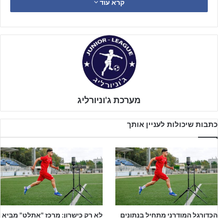
קרא עוד
"קודם כל המטרה הראשונה שלנו הייתה לחבר את הקבוצה ולגרום
לקבוצה להרגיש גאוות יחידה, וביחד עם המנהל המקצועי
גיא וייסמן
ומנהל הקבוצה
אבי ספקטור
אנו עומדים במטרה הזאת.
מערכת ג'וניורליג
כתבות שיכולות לעניין אותך
הכדורגל המודרני מתחיל בנתונים
לא רק כישרון: מרכז "אתלט" מביא