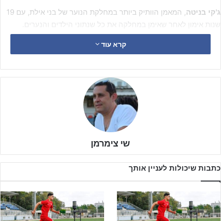
ג'קי בניטה
, המאמן הוותיק ביותר במחלקת הנוער של בני אילת, עם 19
שנות אימון לאחר שאימן במחלקה את כל שנתוני הילדים והנערים.
בצוותא עם עוזרו
שי ברד
, מורה לחינוך גופני עם 12 שנות אימון בבית
קרא עוד
ספר לכדורגל ובקבוצות ילדים ונערים במועדון, מובילים יחדיו את בני
אילת לעונה נהדרת בדרך לזכייה באליפות נערים ב' שפלה ולזכייה
בכרטיס לליגה הארצית.
שי צימרמן
כתבות שיכולות לעניין אותך