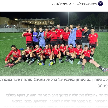
מערכת ג'וניורליג
2 באפריל 2025
לב השרון עם ניצחון משכנע על ברקאי, נתניה2 פותחת פער בצמרת
(יח"צ)
לאחר שהובילה את הליגה במשך מרבית מחזורי העונה, דווקא בשלבי
ההכרעה עם המעבר של הליגה למאבקי הפלייאוף,
מכבי ברקאי
שעשתה עונה נהדרת עד כה נקלעה בשני המחזורים האחרונים ליכולת