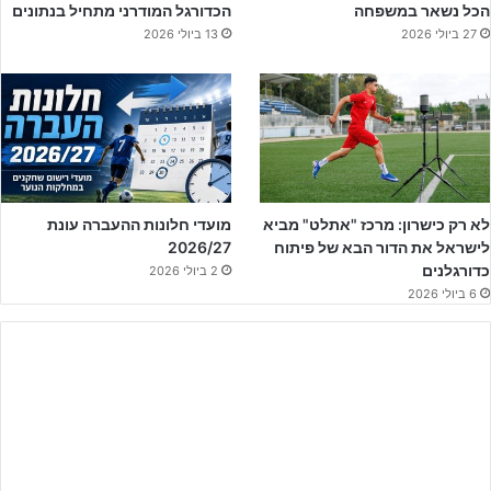
הכל נשאר במשפחה
הכדורגל המודרני מתחיל בנתונים
27 ביולי 2026
13 ביולי 2026
לא רק כישרון: מרכז "אתלט" מביא
מועדי חלונות ההעברה עונת
לישראל את הדור הבא של פיתוח
2026/27
כדורגלנים
2 ביולי 2026
6 ביולי 2026
לקבלת הקטלוג המלא – לחצו על הבאנר!!
תצוגת כדורגל נהדרת של שחקניו של
יואב דוידוביץ'
מלב השרון, תוך כדי
כושר הבקעה נהדר של
ג'וד טויל
מלך השערים של הקבוצה שסיים את
המשחק עם שלושער ושער נוסף של
גור פרסתנפלד
מהנקודה הלבנה
בשלהי המחצית הראשונה, כשמכבי ברקאי הצליחה רק לכבוש שער
מצמק בדקות הסיום קבעו ניצחון מרשים 1:4 של לב השרון