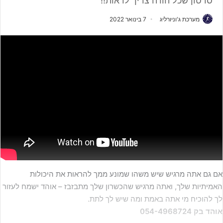
סרטון שכל הורה צריך לראות!!
מערכת ג'וניורליג
7 בינואר 2022
אם גם אתה מרגיש שיש משהו שמונע ממך להראות את היכולות
האמיתיות שלך, ואתה מרגיש שהכשרון שלך מתבזבז – אוהד ישמח לעזור
לך להוכיח מי אתה באמת ומה שיש לך לתת.
אוהד בק 054-4968724