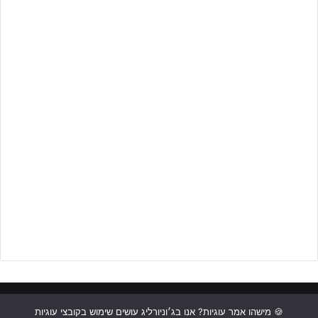
ראשי
כתבות
תכנים מקצועיים
תנאי שימוש
מדיניות אבטחה
🍪 מישהו אמר עוגיות? אנו בג׳וניורליג עושים שימוש בקובצי עוגיות