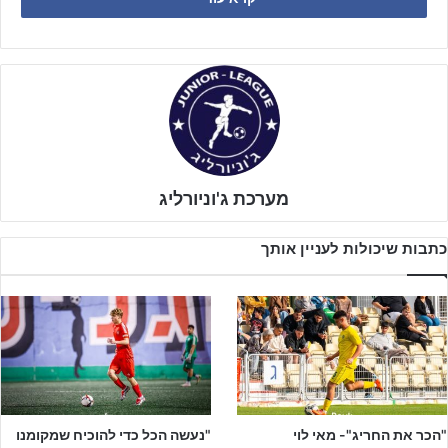
נערים ב' על >>
https://bit.ly/4fnxZgL
נערים ג' על >>
https://bit.ly/3YprFiT
אתר ג'וניורליג מאחל לכולם הצלחה בעונת 24-25
מערכת ג'וניורליג
כתבות שיכולות לעניין אותך
לפרסום באתר ג'וניורליג – לחצו על הבאנר!!!
"הכר את החריג"- מאי לוי
"נעשה הכל כדי להוכיח שמקומנו