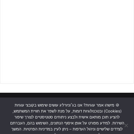
ראשי
כתבות
תכנים מקצועיים
תנאי שימוש
מדיניות אבטחה
🍪 מישהו אמר עוגיות? אנו בג׳וניורליג עושים שימוש בקובצי עוגיות
(Cookies) ובטכנולוגיות דומות, על מנת לשפר את חוויית המשתמש,
כתבו לנו
להציע תוכן מותאם אישית ולבצע ניתוחים סטטיסטיים לצורך שיפור
השירות. למידע מפורט על אופן איסוף הנתונים, השימוש בהם, העברתם
Instagram
YouTube
Facebook
לצדדים שלישיים וניהול העדפות – ניתן לעיין במדיניות הפרטיות. המשך