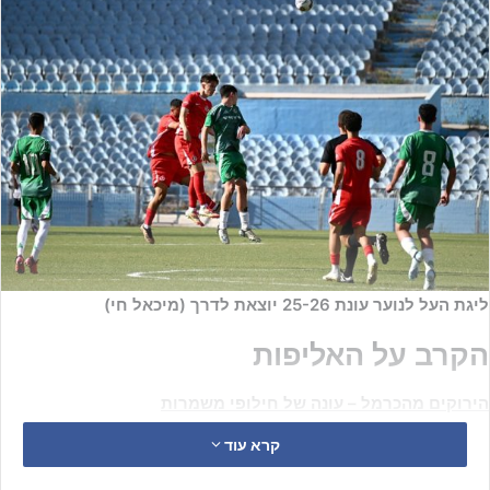
ליגת העל לנוער עונת 25-26 יוצאת לדרך (מיכאל חי)
הקרב על האליפות
הירוקים מהכרמל – עונה של חילופי משמרות
קרא עוד
האלופה מכבי חיפה
נפרדה ממרבית שחקני ההרכב שלה בעונה
אשתקד, לא פחות מ-6 שחקני הרכב ישחקו במדי קבוצת הבת של