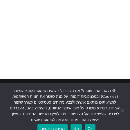
תמיר לוזון
שזכה בעונת 23-24 באליפות ליגת העל לנוער יחזור להוביל
על הקווים את קבוצת הנוער כשהוא מקבל את שנתון 2008 (כולל
ליאם
וינשטיין,
שחקן העונה בשנתון זה שנתיים ברציפות)
שזכה באליפות
נערים א' על, כך שלמלאבסים שוב יש את אחד הסגלים האיכותיים ביותר
בליגת העל ומצופה מהם לקרוא תיגר העונה על התואר.
ראשי
כתבות
תכנים מקצועיים
תנאי שימוש
מדיניות אבטחה
🍪 מישהו אמר עוגיות? אנו בג׳וניורליג עושים שימוש בקובצי עוגיות
(Cookies) ובטכנולוגיות דומות, על מנת לשפר את חוויית המשתמש,
כתבו לנו
להציע תוכן מותאם אישית ולבצע ניתוחים סטטיסטיים לצורך שיפור
השירות. למידע מפורט על אופן איסוף הנתונים, השימוש בהם, העברתם
Instagram
YouTube
Facebook
לצדדים שלישיים וניהול העדפות – ניתן לעיין במדיניות הפרטיות. המשך
גלישה באתר מהווה הסכמה לשימוש בעוגיות
Ok
No
מדיניות פרטיות
מחזיקת הגביע עם חיזוק משנתון 2008 צפויה לקרוא תיגר על תואר