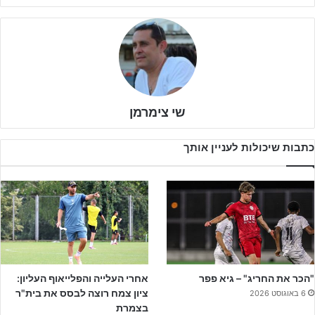
המועדון, קבוצת הבוגרים של הפועל כפ"ס בליגה הלאומית – איתי אהוד,
ג'אד שיבלי, יבלו גטאצ'או, אדיר והב, טומי ציצואשוילי ועדי צור.
מלך השערים של הקבוצה אשתקד יהלי מלכה הצטרף לקבוצת הבוגרים
של הפועל עכו, כאשר עומר דהן, עמית ארצי, תומר לנס ואיאד חלאילי
כרגע בסגל הקבוצה הבוגרת של חיפה.
שי צימרמן
איתי מרדכי
ימשיך להוביל את הירוקים מהכרמל על הקווים, כאשר
כתבות שיכולות לעניין אותך
העונה הוא יצטרך להתבסס על שנתון 2007 שזכה לפחות דקות בשעה
שעברה בשילוב חריגי הגיל דניאל דרזי, אלעד אמיר ומור סעדו ושחקני
שנתון 2008. קשה לראות את החיפאים מניפים שוב את צלחת האליפות
לאור השינוי הניכר בסגל, אולם גם במהלך הקיץ הקודם, מעטים סימנו
את מכבי חיפה כמועמדת לתואר האליפות.
"הכר את החריג" – גיא פפר
אחרי העלייה והפלייאוף העליון:
ציון צמח רוצה לבסס את בית"ר
6 באוגוסט 2026
בצמרת