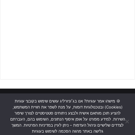
עמית פרץ
, מאמנה של נווה יוסף, מגיב אף הוא לקראת ההתמודדות:
"השנה נבנתה פה קבוצה קטנה שמתקדמת ממחזור למחזור, אנחנו
בתקופה טובה ומשתפרים כל הזמן, קבוצה של ילדים מחוייבים. נבנינו
מחדש עם הזמן, התחלנו עם העונה בסגל מקוצר והיום יש סגל שמהווה
ראשי
כתבות
תכנים מקצועיים
תנאי שימוש
מדיניות אבטחה
יריב ראוי לכל קבוצה. נתניה קבוצה מעולה ומאומנת, נקווה לעוד חווייה
🍪 מישהו אמר עוגיות? אנו בג׳וניורליג עושים שימוש בקובצי עוגיות
(Cookies) ובטכנולוגיות דומות, על מנת לשפר את חוויית המשתמש,
בלתי נשכחת".
כתבו לנו
להציע תוכן מותאם אישית ולבצע ניתוחים סטטיסטיים לצורך שיפור
השירות. למידע מפורט על אופן איסוף הנתונים, השימוש בהם, העברתם
Instagram
YouTube
Facebook
לצדדים שלישיים וניהול העדפות – ניתן לעיין במדיניות הפרטיות. המשך
גלישה באתר מהווה הסכמה לשימוש בעוגיות