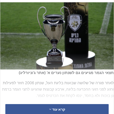
חצאי הגמר מגיעים גם לשנתון נערים א' (אתר ג'וניורליג)
לאחר פגרה של שלושה שבועות בליגת העל, שנתון 2006 חוזר לפעילות
ורגע לפני רגעי ההכרעה בליגה, ארבע קבוצות שהגיעו לחצי הגמר ברמת
גן בזכות ולא בחסד, ינסו לקחת את הכרטיס לגמר.
שלוש קבוצות מליגת העל וסינדרלה אחת שנמצאת במעמד זה זו שנה
קרא עוד