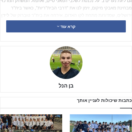
גם ליגת נערים ב' על נכנסת לשלבי המאני טיים, ואתמול המשחק המרכזי
מבחינת מאבקי מיקום, זימן לנו את "דרבי הבית"ריות", כאשר בית"ר
ירושלים, שמדורגת מתחת לקו האדום, אירחה את בית"ר טוברוק של
לידן
דלויה,
שמאמן הן את נערים א' והן את נערים ב' של המועדון הנתנייתי,
קרא עוד
החל מאמצע החודש הקודם.
בן הנל
כתבות שיכולות לעניין אותך