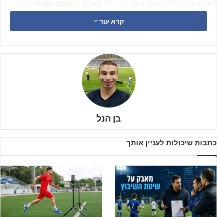
מאה אחוז הצלחה. מצד אחד, זוהי הוד השרון, הקבוצה שמחזיקה הן
בהתקפה והן בהגנה הטובה בליגה. מצד שני, זוהי כפר יונה, שלמרות
קרא עוד
מספר משחקים חסרים, גם היא מחזיקה במאזן מושלם.
בן הנל
כתבות שיכולות לעניין אותך
לאחר מחצית קצבית שהסתיימה ללא שערים, בדקה ה-55 נפרץ הסכר,
כאשר
נועם מדי
העלה את המארחים מהוד השרון ליתרון. מכאן נפתח
בליץ של המארחים, אם תרצו בליץ של
הראל בסה
שתוך שלוש דקות
השלים צמד מהיר, ולמעשה סגר את הסיפור עבור המארחים.