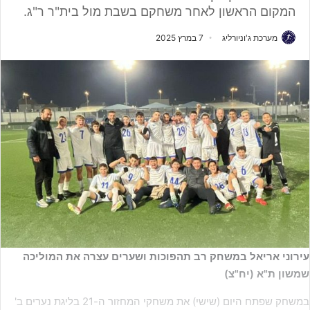
המקום הראשון לאחר משחקם בשבת מול בית"ר ר"ג.
מערכת ג'וניורליג
7 במרץ 2025
עירוני אריאל במשחק רב תהפוכות ושערים עצרה את המוליכה
שמשון ת"א (יח"צ)
במשחק שפתח היום (שישי) את משחקי המחזור ה-21 בליגת נערים ב'