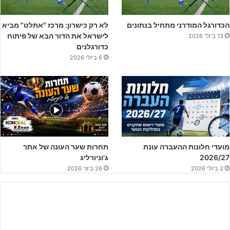
חופשית, אך בחלוף שתי דקות נוספות שער של
תמיר גלאם
החזיר את
יתרון שני השערים לשמשון ת"א.
הכדורגל המודרני מתחיל בנתונים
לא רק כישרון: מרכז "אתלט" מביא
לישראל את הדור הבא של פיתוח
13 ביולי 2026
כדורגלנים
6 ביולי 2026
מועדי חלונות ההעברה עונת
תחרות שער העונה של אתר
2026/27
ג'וניורליג
2 ביולי 2026
26 ביוני 2026