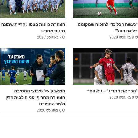
השנה המחנה מלווה בשף ישראלי מקצועי שיתן מענה לתזונה, בקיצור,
הילדים בידיים נהדרות.
"נעשה הכל כדי להוכיח שמקומנו
הצהרת כוונות בצפון: קריית שמונה
האימונים יתקיימו במתחם האימונים הראשי של נבחרת בולגריה – בית
בליגת העל"
נבנית מחדש
הנבחרות ונלון בצמוד למתחם האימונים, במלון 4 כוכבים
Park hotel &
8 באוגוסט 2026
7 באוגוסט 2026
Spa Boyana
. המתחם הינו מתחם סגור ומאובטח 24 שעות, הכולל
אולם ספורט, חדר הרצאות, בריכות התאוששות, פעילויות מגוונות ועוד.
"הכר את החריג" – גיא פפר
המאבק על שיבוצי החטיבה
הצעירה מחריף: פנייה לבית הדין
6 באוגוסט 2026
ולשר הספורט
6 באוגוסט 2026