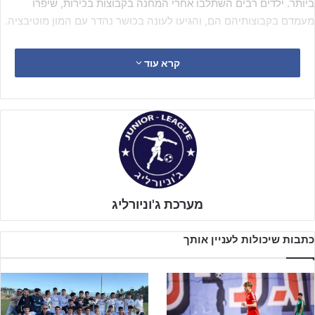
ביותר. ילדים רבים השתלבו אחרי המחנה בקבוצות בכירות, שיפרו
מעמדם בקבוצותיהם הם, והגיעו לעונה בכושר נהדר עם המון מוטיבציה.
המחנה שם דגש על עבודה קשה, עם מיטב המאמנים בישראל. מאמני
קרא עוד
מכבי חיפה
,
הפועל ת"א
,
מכבי נתניה
,
הפועל ומכבי פ״ת
. מגוון רחב
של אנשי מקצוע וחינוך הכי טובים שישנם בכדורגל הישראלי.
מערכת ג'וניורליג
כתבות שיכולות לעניין אותך
כמה מהמאמנים שילוו אתכם במחנה