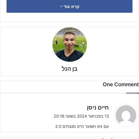
קרא עוד
בן הנל
One Comment
ה
חיים ניסן
ג
13 בפברואר 2024 בשעה 20:16
י
עם גיא השוער היינו מנצחים 2:0
ב
הפתיחה של ההתמודדות הייתה כחולה, כאשר כבר בדקות הפתיחה כדור
:
חופשי מסוכן של המלאבסים הורחק על ידי
עידו זברו
לקרן. כמה דקות