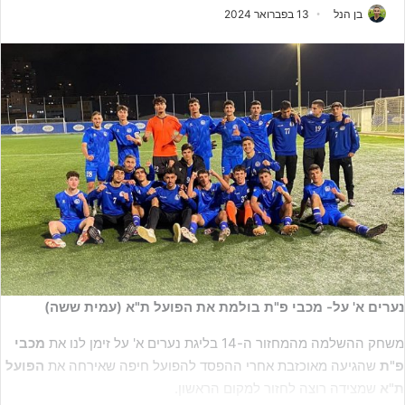
בן הנל
13 בפברואר 2024
נערים א' על- מכבי פ"ת בולמת את הפועל ת"א (עמית ששה)
משחק ההשלמה מהמחזור ה-14 בליגת נערים א' על זימן לנו את
מכבי
פ"ת
שהגיעה מאוכזבת אחרי ההפסד להפועל חיפה שאירחה את
הפועל
ת"א
שמצידה רוצה לחזור למקום הראשון.