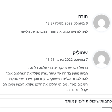
מכבי נתניה
– היהלומים מנתניה איבדו את אחד מהשחקנים
המשמעותיים בעונה החולפת,
ניב גבאי
, אשר חתם במכבי פ"ת מחזיקת
ה
הורה
ג
הגביע, אך קיבלו לשורותיהם את
בן שוורץ ופלג להב
שהגיעו מהפועל
6 באוגוסט 2022 בשעה 18:37
י
כפר סבא, ואת עושה המשחק
אלון פחימה
שהגיע מקריית שמונה ומכיר
למה לא מפרסמים את תאריך ההגרלה של הליגות
ב
את ליגת העל עוד מתקופתו בקרית שמונה. כאשר בנוסף נתניה החזירה
:
לשירותיה מטוברוק את
דור פישל
הכישרוני. אשתקד נתניה חגגה בליגת
נערים ג' מרכז, העונה מצפה לה אתגר גדול יותר.
ה
שמוליק
ג
7 באוגוסט 2022 בשעה 13:23
י
הפועל באר שבע הקבוצה הכי חלשה בליגה .
ב
הביאו מאמן בדיחה אלי טיאר ,שרק מקלל את השחקנים אומר
:
להם לשבור רגליים במשחקי אימון ובנוסף איבדו שני שחקנים
חשובים מאוד . אם לא יחליפו את הליצן שקורא לעצמו מאמן הם
יקבלו תבוסות …
כתבות שיכולות לעניין אותך