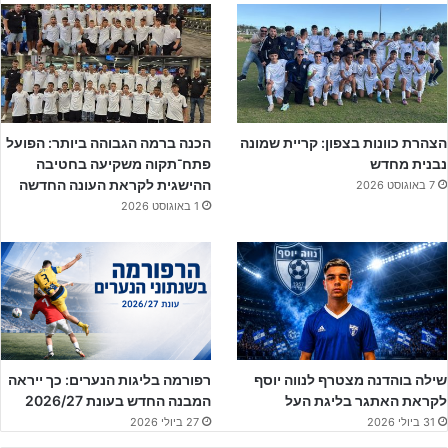
יחזק את היהלומים מנתניה- אלון פחימה במעמד החתימה (יח"צ)
מכבי ת"א
– הצהובים אשר זכו באליפות שנתון 2007 בליגת נערים ג'
הצהרת כוונות בצפון: קריית שמונה
הכנה ברמה הגבוהה ביותר: הפועל
מרכז2 האיכותית, רוצים להמשיך את המגמה החיובית המאפיינת אותם.
נבנית מחדש
פתח־תקוה משקיעה בחטיבה
כמו בקבוצת נערים א' של ת"א, גם קבוצת נערים ב' מתבססת על השלד
ההישגית לקראת העונה החדשה
7 באוגוסט 2026
מעונה שעברה. קל זה לא יהיה, אבל יש למכבי ת"א את הפוטנציאל
1 באוגוסט 2026
להניף שוב את צלחת האליפות.
שילה בוהדנה מצטרף לנווה יוסף
רפורמה בליגות הנערים: כך ייראה
לקראת האתגר בליגת העל
המבנה החדש בעונת 2026/27
31 ביולי 2026
27 ביולי 2026