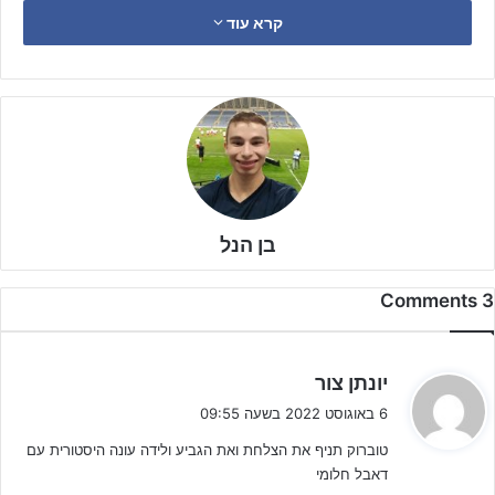
קרא עוד
בכתבה הקרובה נציץ יותר לעומק בחיזוקים של קבוצות הצמרת ואתם
הקוראים יכולים להצביע בסקר בסוף הכתבה מי לדעתכם תתמודד ותלך
עד הסוף.
בן הנל
3 Comments
ה
יונתן צור
ג
6 באוגוסט 2022 בשעה 09:55
י
טוברוק תניף את הצלחת ואת הגביע ולידה עונה היסטורית עם
ב
לחצו על הבאנר להצטרפות בחינם – הנחות מיוחדות והחזר כספי
דאבל חלומי
:
לחברי מועדון