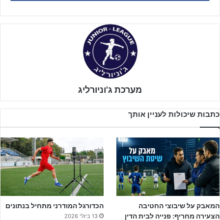
השליש הראשון של המשחק. בשליש השני
יהונתן ימיני
מכדור חופשי
העלה את מכבי ליתרון 1:0 שהייתה גם תוצאת הסיום של השליש.
מערכת ג'וניורליג
כתבות שיכולות לעניין אותך
המאבק על שיבוצי החטיבה
הכדורגל המודרני מתחיל בנתונים
הצעירה מחריף: פנייה לבית הדין
13 ביולי 2026