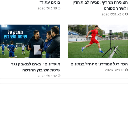
הצעירה מחריף: פנייה לבית הדין
בונים עתיד"
ולשר הספורט
16 ביולי 2026
6 באוגוסט 2026
הכדורגל המודרני מתחיל בנתונים
מועדונים יוצאים למאבק נגד
שיטת השיבוץ החדשה
13 ביולי 2026
12 ביולי 2026
בתצוגות כדורגל מרשימות, עלו שתי קבוצות השנתון לרבע גמר הטורניר,
הישג יפה בפני עצמו – שתיים משמונה האחרונות מייצגות את המועדון
הירוק.
בשלב רבע הגמר קבוצה אחת הפסידה רק בבעיטות מ-11 מטרים, לאחר
תיקו שתיים בתום הזמן החוקי. הקבוצה השנייה ניצחה את רבע הגמר