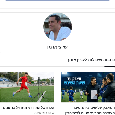
שטרם הפסידה העונה במסגרת הליגה.
מולה התייצבה
מכבי פ"ת
, שבעונה שעברה, עוד במסגרת ילדים ג',
הודחה כבר בשלב שמינית גמר גביע המדינה על ידי מכבי נתניה.
במפגש הליגה היחיד בין הקבוצות העונה, שנערך במחזור הרביעי, בית"ר
ירושלים גברה על מכבי פ"ת בתוצאה 2:3.
שי צימרמן
כתבות שיכולות לעניין אותך
המאבק על שיבוצי החטיבה
הכדורגל המודרני מתחיל בנתונים
הצעירה מחריף: פנייה לבית הדין
13 ביולי 2026