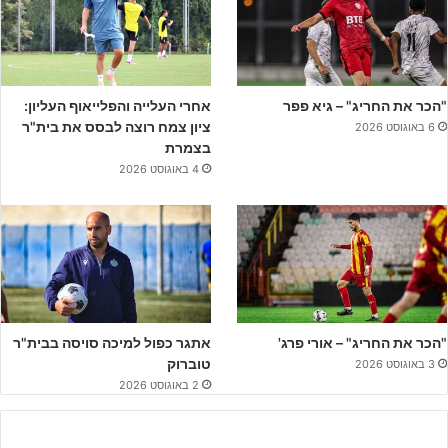
"הכר את החריג" – גיא פפר
אחרי העלייה והפלייאוף העליון:
ציון צמח רוצה לבסס את בית"ר
6 באוגוסט 2026
בצמרת
4 באוגוסט 2026
לחצו על הבאנר להצטרפות בחינם – הנחות מיוחדות והחזר כספי
לחברי מועדון
"הכר את החריג" – אורי פרג'
אתגר כפול למיכה סויסה בבית"ר
טוברוק
עמית אמר לאתר ג'וניורליג לאחר החתימה: "אני שמח למצוא בית חדש
3 באוגוסט 2026
2 באוגוסט 2026
בהפועל רמת גן אחרי הרבה שנים במכבי תל אביב ומחכה כבר לפתיחת
הליגה במטרה להמשיך את העונות האחרונות המצוינות של הפועל
ר"ג בליגת העל לנוער".