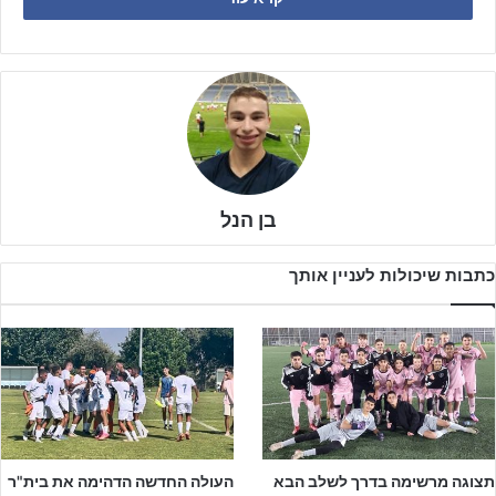
בן הנל
כתבות שיכולות לעניין אותך
העונה הקודמת הייתה עונה לא קלה בלשון המעטה עבור השנתון הזה,
תצוגה מרשימה בדרך לשלב הבא
העולה החדשה הדהימה את בית"ר
אך ככל שהשחקנים השתפרו ולמדו כך גם התוצאות באו בהתאם, ואפשר