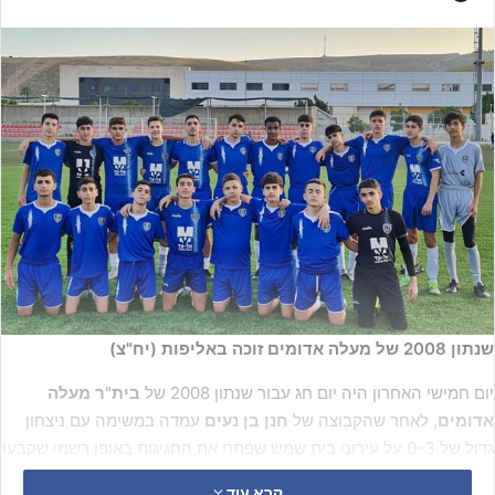
שנתון 2008 של מעלה אדומים זוכה באליפות (יח"צ)
יום חמישי האחרון היה יום חג עבור שנתון 2008 של
בית"ר מעלה
אדומים
, לאחר שהקבוצה של
חנן בן נעים
עמדה במשימה עם ניצחון
גדול של 0-3 על עירוני בית שמש שפתח את החגיגות באופן רשמי שקבעו
כי מעלה אדומים היא אלופת נערים ג' דן2.
קרא עוד