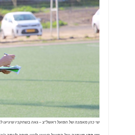
שי כהן מאמנה של הפועל ראשל"צ – גאה בשחקניו שיגיעו ל