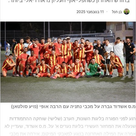
בחודש האחרון כשהפלייאוף העליון נראה ריאלי ביותר.
בן הנל
11 בנובמבר 2025
מ.ס אשדוד גברה על מכבי נתניה עם הרבה אופי (נזיע סולטאן)
רגע לפני הפגרה בליגות השונות, הערב (שלישי) שוחקה ההתמודדות
שנעלה את המחזור העשירי בליגת נערים א' על. מ.ס אשדוד, שעדיין לא
אמרה את המילה האחרונה בנוגע למאבקי המיקום, אירחה את מכבי