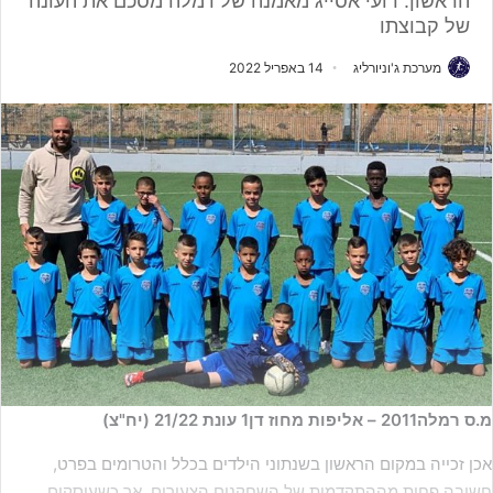
הראשון. רועי אסייג מאמנה של רמלה מסכם את העונה
של קבוצתו
מערכת ג'וניורליג
14 באפריל 2022
מ.ס רמלה2011 – אליפות מחוז דן1 עונת 21/22 (יח"צ)
אכן זכייה במקום הראשון בשנתוני הילדים בכלל והטרומים בפרט,
חשובה פחות מההתקדמות של השחקנים הצעירים, אך כשעוסקים