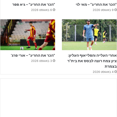
הגביע, כאשר גם האדומים, יום אחרי, העפילו לרבע הגמר לאחר שניצחו
"הכר את החריג" – מאי לוי
"הכר את החריג" – גיא פפר
בביתם את הפועל ראשל"צ.
9 באוגוסט 2026
6 באוגוסט 2026
אחרי מחצית הראשונה ללא שערים, עם שליטה של האורחים, כעשר
דקות במחצית השנייה
נתן שמסיאב
(שנתון 2003) מזווית קשה בתוך
הרחבה שלח כדור קשתי נהדר שהלך אל הפינה הנגדית –
1:0 לזכות
האדומים
. עד השריקה לסיום לא נכבשו שערים נוספים והפועל רושמת
ניצחון שני העונה על מכבי בדרבי.
אחרי העלייה והפלייאוף העליון:
"הכר את החריג" – אורי פרג'
ציון צמח רוצה לבסס את בית"ר
3 באוגוסט 2026
בצמרת
4 באוגוסט 2026