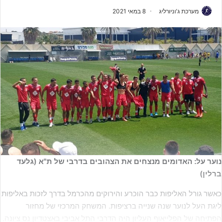
מערכת ג'וניורליג
8 במאי 2021
נוער על: האדומים מנצחים את הצהובים בדרבי של ת"א (גלעד
ברלין)
כאשר גורל האליפות כבר הוכרע והירוקים מהכרמל בדרך לזכות באליפות
ליגת העל לנוער שנה שנייה ברציפות. המשחק המרכזי של מחזור
הפתיחה של הפלייאוף העליון היה הדרבי התל אביבי באצטדיון נס ציונה.