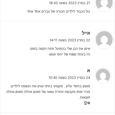
ג
21 במרץ 2023 בשעה 18:43
י
כול הכבוד לילדים חבורה של גברים אחד אחד
ב
:
ה
אייל
בשנת 2018 דייגו המשיך לאמן את קבוצתו והשתתף בטורניר בברצלונה,
ג
22 במרץ 2023 בשעה 14:11
שם התמודד מול קבוצות מהדרג הראשון באירופה, דייגו וקבוצתו הגיעו
י
למקום השלישי והמכובד. בעונת 2019-2020 דייגו עבר למועדון בני
אימן את הבן שלי בהפועל פתח תקווה בזמנו
ב
יהודה, שם אימן את קבוצת הילדים טרום א' ועשה עונה ראשונה טובה,
היו בעיות קשות של יחסי אנוש
:
המשיך בעונת 21-22 שנה נוספת עם אותו שנתון בילדים ג' והעונה
התחיל עם נערים ג'.
ה
א
ג
24 במרץ 2023 בשעה 10:40
דייגו וקבוצתו ניצחו השבוע את הפועל חדרה 8-2 ועל כך מרחיב המאמן:
י
"הניצחון השבוע הוא הניצחון השני ברציפות כאשר בשני הניצחונות
מאמן בחסד עליון . מקצועי ביותר ונותן את הנשמה לילדים
ב
מכיר אותו מקבוצה אחרת גאווה של מאמן אחלה מאמן.אחלה
מושרשת הדרך בה המועדון רוצה להטמיע בשחקנים. הגענו נחושים
:
תוצאות.
ומוכנים עם מוטיבציה גבוהה.
⚽️🏆