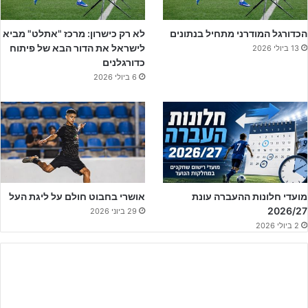
הכדורגל המודרני מתחיל בנתונים
לא רק כישרון: מרכז "אתלט" מביא
לישראל את הדור הבא של פיתוח
13 ביולי 2026
כדורגלנים
6 ביולי 2026
מועדי חלונות ההעברה עונת
אושרי בחבוט חולם על ליגת העל
שנתון 2008 של בני יהודה – קבוצה שנבנית לעונה הבאה בליגת
2026/27
29 ביוני 2026
העל (מדיה בני יהודה)
2 ביולי 2026
מה למעשה המטרה שלכם העונה?
"מטרת השנה היא לבסס את הקבוצה ולהבא להיות קבוצה מאוחדת
ושלד חזק. בכדי להכין קבוצה חזקה לשנה הבאה שתתמודד בליגת העל".