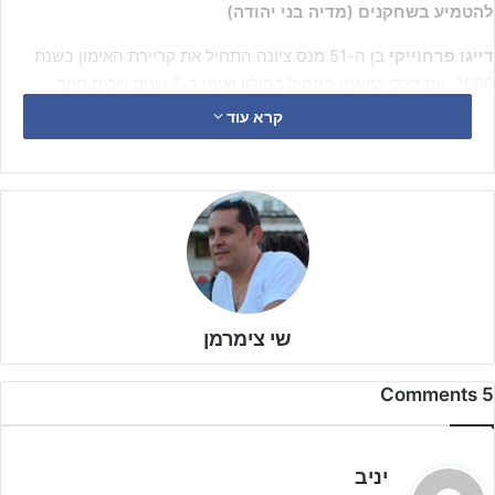
להטמיע בשחקנים (מדיה בני יהודה)
דייגו פרחוייקי
בן ה-51 מנס ציונה התחיל את קריירת האימון בשנת
2000. את דרכו כמאמן התחיל בחולון ואימן כ-7 שנים מבית ספר
לכדורגל ועד נערים א' בשנת 2017 עבר לקבוצת הפועל פתח תקוה, שם
קרא עוד
אימן את קבוצת הילדים ג' שנתון 2005. קבוצה זו השתתפה בטורניר
אילת על שם "איציק שניאור" ז"ל וזכתה במקום הראשון.
שי צימרמן
5 Comments
ה
יניב