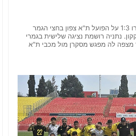
גביע המדינה ילדים א': היהלומים גברו 1:3 על הפועל ת"א צפון בחצי הגמר
קון. נתניה רושמת נציגה שלישית בגמרי
 מצפה לה מפגש מסקרן מול מכבי ת"א