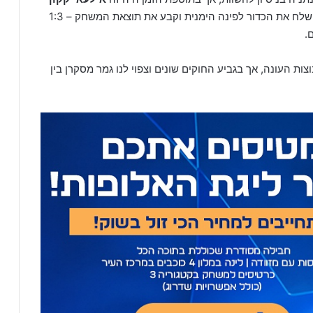
שקיבל כדור עומק, דהר קדימה ומול שוער הפועל ת"א שלח את הכדור לפינה הימנית וקבע את תוצאת המשחק – 1:3
.
ות העונה, אך בגביע החוקים שונים וצפוי לנו גמר מסקרן בין