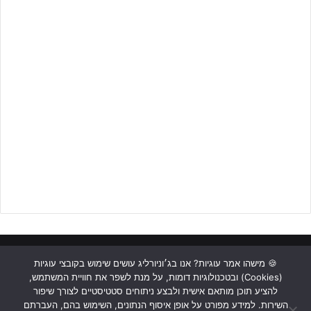
נערים א' סקציה נס ציונה – עצרו את הרצף של מכבי הרצליה (יח"צ)
מי שפספסה הזדמנות נהדרת לצמק את הפער מהרצליה ולזנק הישר
למקום השני, הייתה מכבי יפו אשר סיימה גם היא בתוצאה מאופסת מול
בית"ר ת"א בת ים שתזנק מעל הקו האדום.
ראשי
כתבות
תכנים מקצועיים
תנאי שימוש
מדיניות אבטחה
🍪 מישהו אמר עוגיות? אנו בג׳וניורליג עושים שימוש בקובצי עוגיות
(Cookies) ובטכנולוגיות דומות, על מנת לשפר את חוויית המשתמש,
כתבו לנו
להציע תוכן מותאם אישית ולבצע ניתוחים סטטיסטיים לצורך שיפור
השירות. למידע מפורט על אופן איסוף הנתונים, השימוש בהם, העברתם