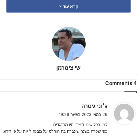
קרא עוד
בליגה ולטענת לא מעט מועדונים בארץ, לדאוג בעיקר למועדונים
"הגדולים" תוך פגיעה קשה בשאר המועדונים בפריפריה, במועדונים
הבינוניים ובמועדונים הלא מקצועניים.
מדוע ישנה טענה למחטף? מאחר ומדובר במהלך אגב שלא קיבל את
אישור וועדת הנוער ע"פ המועדונים המתלוננים!
שי צימרמן
4 Comments
ה
ג׳וני גיטרה
ג
26 במאי 2023 בשעה 19:26
י
כמו בכל שינוי תמיד יהיו מתנגדים
ב
כפי שקרה בשנה שעברה בה הוחלט על מבנה ליגות על פי דירוג
: