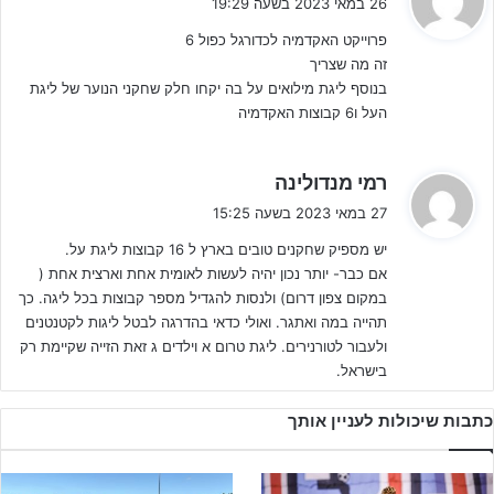
26 במאי 2023 בשעה 19:29
י
פרוייקט האקדמיה לכדורגל כפול 6
ב
זה מה שצריך
:
בנוסף ליגת מילואים על בה יקחו חלק שחקני הנוער של ליגת
לפרטים נוספים והרשמה – לחצו!!!
העל ו6 קבוצות האקדמיה
ראשי המועדונים מבקשים מזוארץ "להוריד את הנושא מסדר היום
ולהחזירו לדיון נוסף בוועדת הנוער. לא ניתן שהכדורגל יהיה שייך רק
ה
רמי מנדולינה
ג
למועדונים הגדולים תוך רמיסה גסה של רוב המועדונים בישראל, במיוחד
27 במאי 2023 בשעה 15:25
י
בפריפריה הצפונית והדרומית. לשינויים כה מהותיים, חייב וחשוב לקיים
יש מספיק שחקנים טובים בארץ ל 16 קבוצות ליגת על.
ב
דיון מעמיק ולקבל הסכמה רחבה".
אם כבר- יותר נכון יהיה לעשות לאומית אחת וארצית אחת (
:
במקום צפון דרום) ולנסות להגדיל מספר קבוצות בכל ליגה. כך
תהייה במה ואתגר. ואולי כדאי בהדרגה לבטל ליגות לקטנטנים
ולעבור לטורנירים. ליגת טרום א וילדים ג זאת הזייה שקיימת רק
בישראל.
כתבות שיכולות לעניין אותך