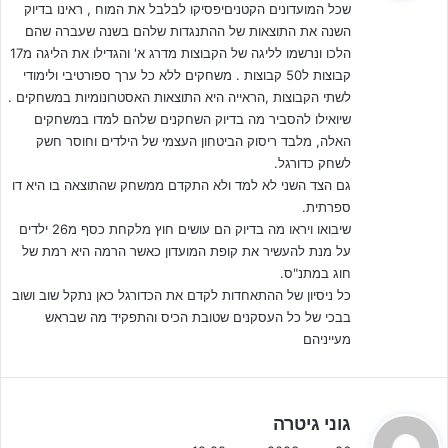
שכל המועדונים הקטניםיפסיקו לבלבל את המוח , ראינו בדיוק
ב
מתוך מצגת של ההתאחדות לכדורגל
השנה את התוצאות של ההתנגדות שלהם בשנה שעברה שהם
:
הלכו ונרשמו לליגה של הקבוצות מדרג א' והגדילו את הליגה מ17
בבסיס הטענות עמדה הטענה כי יש במהלך זה מחטף אשר לא קיבל את
קבוצות ל50 קבוצות . משחקים ללא כל ערך ספורטיבי ולימודי
אישור וועדת הנוער וישנה דרישה להוריד נושא זה באופן מיידי מסדר
לשתי הקבוצות ,הראייה היא התוצאות האסטרונומיות במשחקים .
היום: "אנו פונים אליך באופן אישי וישיר כדי להזכיר לך שאתה הבטחת
שיואילו להסביר מה בדיוק השחקנים שלהם למדו במשחקים
לפני הבחירות להיות יו״ר ההתאחדות של כולם, של הגדולים ושל
האלה, מלבד ריסוק הביטחון העצמי של הילדים וחוסר חשק
הקטנים. ההתאחדות נמצאת בפני מהלך שירסק את הכדורגל בארץ
לשחק כדורגל.
וישאיר בה רק את המועדונים הגדולים.
גם הצד השני לא למד ולא התקדם ממשחק שהתוצאה בו היא דו
ספרתית.
שיבואו ויראו מה בדיוק הם עושים חוץ מלקחת כסף מ26 ילדים
כל היתר יתרסקו, הכדורגל ייהרס ואתה לא רוצה שזה יקרה במשמרת
על מנת להעשיר את קופת המועדון כאשר הרמה היא רמת של
שלך… היות וקיימת התנגדות גדולה לתוכנית המוצעת מאגודות ומועדונים
חוג במתנ"ס.
רבים מצפון הארץ ועד דרומה וגם קיימת מחלוקת לגבי הצגת התוכנית ואי
כל ניסיון של ההתאחדות לקדם את הכדורגל כאן נתקל שוב ושוב
קבלת אישור בוועדת הנוער אשתקד, אשר חברים רבים הסתייגו
בבכי של כל העסקנים שטובת הכיס והתפקיד מה שבראש
מהתוכנית ולא מבינים כלל איך היא עברה להנהלת ההתאחדות מבלי
מעייניהם
שקיבלה אישור ברור של ועדת הנוער".
ה
גוני גיטרה
ג