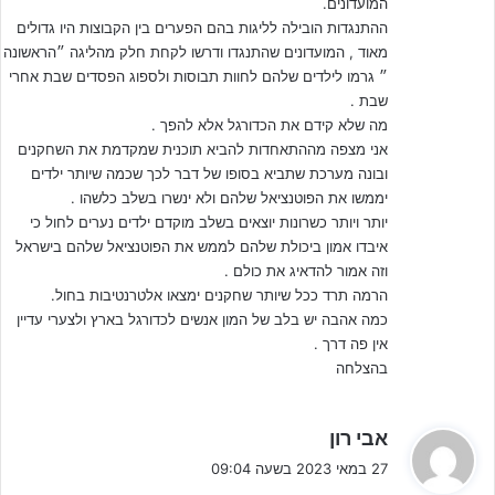
המועדונים.
ההתנגדות הובילה לליגות בהם הפערים בין הקבוצות היו גדולים
מאוד , המועדונים שהתנגדו ודרשו לקחת חלק מהליגה ״הראשונה
רוצים להגיע הכי מוכנים לעונה הבאה. להרשמה – לחצו על הבאנר!
״ גרמו לילדים שלהם לחוות תבוסות ולספוג הפסדים שבת אחרי
שבת .
היום (חג השבועות) דלף כוונת המחטף לכאורה למנהלי מועדונים
מה שלא קידם את הכדורגל אלא להפך .
ומחלקות נוער שהתאגדו באופן מיידי ולמרות שמדובר בחג וערב שבת,
אני מצפה מההתאחדות להביא תוכנית שמקדמת את השחקנים
הקימו קבוצת מאבק משותפת ושלחו שני מכתבים ליו"ר ההתאחדות
ובונה מערכת שתביא בסופו של דבר לכך שכמה שיותר ילדים
לכדורגל שינו זוארץ ולשר הספורט מיקי זוהר.
יממשו את הפוטנציאל שלהם ולא ינשרו בשלב כלשהו .
יותר ויותר כשרונות יוצאים בשלב מוקדם ילדים נערים לחול כי
איבדו אמון ביכולת שלהם לממש את הפוטנציאל שלהם בישראל
וזה אמור להדאיג את כולם .
הרמה תרד ככל שיותר שחקנים ימצאו אלטרנטיבות בחול.
כמה אהבה יש בלב של המון אנשים לכדורגל בארץ ולצערי עדיין
אין פה דרך .
בהצלחה
ה
אבי רון
ג
27 במאי 2023 בשעה 09:04
י