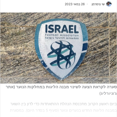
שי צימרמן
26 במאי 2023
סערה לקראת הצעה לשינוי מבנה הליגות במחלקות הנוער (אתר
ג'וניורליג)
ביום ראשון הקרוב מתכנסת הנהלת ההתאחדות כדי לדון בין השאר
במבנה הליגות החדש בנערים ונוער (סעיף 5 בסדר היום). במסגרת
התוכנית שתעמוד להצבעה ישנה כוונה לצמצם את מספר הקבוצות