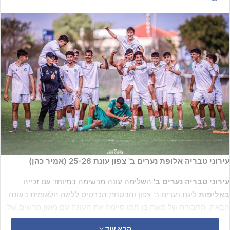
עירוני טבריה אלופת נערים ב' צפון עונת 25-26 (אמיר כהן)
עירוני טבריה נערים ב'
השלימה עונה מרשימה במיוחד עם זכייה
באליפות
ליגת נערים ב' צפון והבטחת הכרטיס לליגה הלאומית בעונה
הבאה. החבורה של משה בן חמו סיימה את העונה עם מאזן מרשים של
19 ניצחונות ושלוש תוצאות תיקו בלבד, כשהיא גם הקבוצה שכבשה הכי
קרא עוד