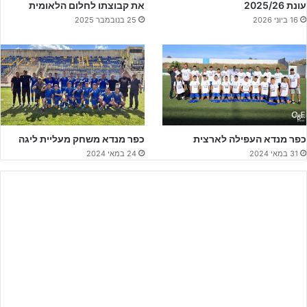
עונת 2025/26
את קבוצתו לחלום הלאומית
16 ביוני 2026
25 בנובמבר 2025
בעונה שעברה שיחקה הקבוצה בליגה המחוזית צפון וסיימה את
הפלייאוף העליון במקום החמישי, במרחק של כמעט 30 נקודות
מהמוליכה. גם מכבי נוג'ידאת וכפר יאסיף, שהתמודדו מולה העונה בליגת
נערים ב' צפון, הקדימו אותה אז בפער משמעותי.
מי שהוביל את קפיצת
המדרגה
המרשימה הוא
המאמן משה בן חמו
ועוזרו
דין מימוני
, שבנו
מחדש את הסגל וצירפו שחקנים שחיזקו משמעותית את הקבוצה בדרך
לעונת האליפות.
כפר מנדא העפילה לארצית
כפר מנדא משחק מעליית ליגה
31 במאי 2024
24 במאי 2024
בחלק הקדמי בלטו מעל כולם
אורי לוי
עם 24 שערי ליגה, כאשר שלושה
מהם נכבשו כבר במדי קבוצת נערים א' בליגה הארצית, לצד
יהלי אוחיון
שכבש 19 שערי ליגה נוספים.