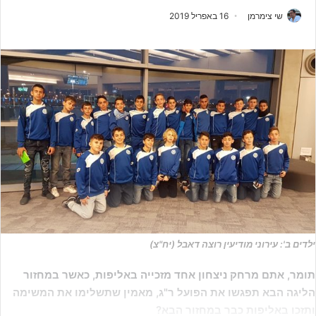
שי צימרמן
16 באפריל 2019
ילדים ב': עירוני מודיעין רוצה דאבל (יח"צ)
תומר, אתם מרחק ניצחון אחד מזכייה באליפות, כאשר במחזור
הליגה הבא תפגשו את הפועל ר"ג, מאמין שתשלימו את המשימה
ותזכו באליפות כבר במחזור הבא?