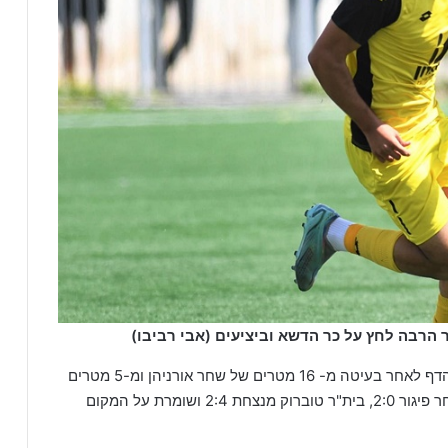
ר הרבה לחץ על כר הדשא וביציעים (אבי רביבו)
עשרים דקות לסיום, עומר איפרגן השתלט על כדור שנהדף לאחר בעיטה מ- 16 מטרים של שחר אורניהן ומ-5 מטרים
גלגל את הכדור פנימה וקבע את תוצאת המשחק – לאחר פיגור 2:0, בית"ר טוברוק מנצחת 2:4 ושומרת על המקום