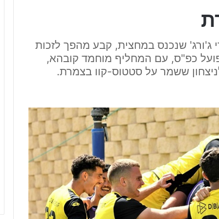
ת
י ג'ורג' שנכנס במחצית, קבע מהפך לזכות
פועל כפ"ס, עם המחליף מוחמד קובהא,
לניצחון ששמר על סטטוס-קוו בצמרת.