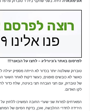
אונימוכארה
היתל בשני שחקני בית"ר טוברוק ומ-16 מטרים שלח כדור שטוח לפינה – 1:0 מפתיע של האורחים.
לפרסום באתר ג'וניורליג – לחצו על הבאנר!!!
טוברוק ששלטה יותר בכדור לא הייתה מספיק יעילה לנ
כאשר לא כובשים סופגים, כעשר דקות לאחר השער ה
לקו האדום.
המארחים למרות שני שערי החובה המשיכו ללחוץ על
הירידה לחדרי ההלבשה, ואכן, בדקת הסיום של המח