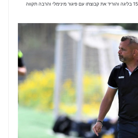
, שחקנה הזר של טוברוק שכבש את שערו ה-15 בליגה והוריד את קבוצתו עם פיגור מינימלי והרבה תקווה