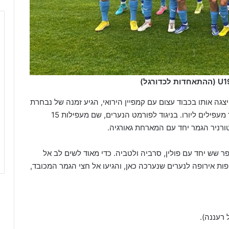
(ההתאחדות לכדורגל)
ה אותו בכבוד עצום עם קמפיין הירואי, הגיע זמנה של נבחרת
הנוער פעם נוספת לצאת לשלב העילית, שממנו כאמור מעפילים ליורו. בניגוד לפורמט הנערים, שם מעפילות 15
ורניר הגמר יחד עם המארחת גאורגיה.
 שש יחד עם פולין, סרביה ולטביה. כדי מאוד לשים לב אל
 אירופה לנערים שנערכה כאן, והגיעו אל חצי הגמר המכובד,
 רעננה).