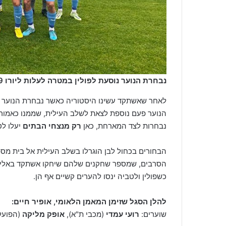
נבחרת הנוער נוסעת לפולין במטרה לעלות ליורו U19
לאחר שאשתקד עשינו היסטוריה כאשר נבחרת הנוער יצג
נבחרות לצד המארחת, כאן
רק מנצחי הבתים
יעלו לט
הבחורים בכחול לבן הוגרלו בשלב העילית אל בית מספר
הסרבים, שמספר שחקנים שלהם שיחקו אשתקד באליפות
כשפולין ולטביה ינסו להערים קשיים אף הן.
להלן הסגל שזימן המאמן הלאומי, אופיר חיים:
שוערים:
רועי עמדי
(מכבי ת"א),
אופק מליקה
(הפועל