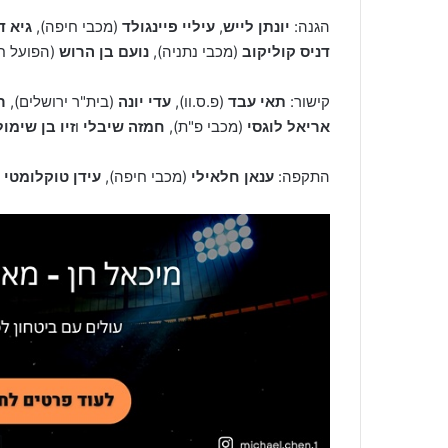
הגנה:
יונתן לייש
,
עיליי פיינגולד
(מכבי חיפה),
גיא ד
דניס קוליקוב
(מכבי נתניה),
נועם בן הרוש
(הפועל חי
קישור:
תאי עבד
(פ.ס.וו),
עדי יונה
(בית"ר ירושלים),
ר
אריאל לוגסי
(מכבי פ"ת),
חמזה שיבלי
ו
זיו בן שימול
התקפה:
ענאן חלאילי
(מכבי חיפה),
עידן טוקלומטי
(