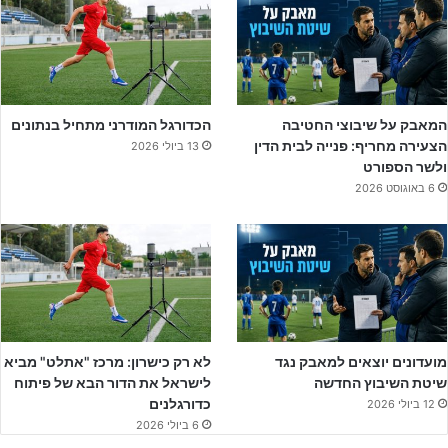
המאבק על שיבוצי החטיבה
הכדורגל המודרני מתחיל בנתונים
הצעירה מחריף: פנייה לבית הדין
13 ביולי 2026
ולשר הספורט
6 באוגוסט 2026
כמו בכל המשפחות הטובות, גם במשפחת לוי כל המשפחה מגויסת סביב
האימונים והתזונה של הראל, וכל המשפחה מאמינה בו ומחזקת אותו.
מועדונים יוצאים למאבק נגד
לא רק כישרון: מרכז "אתלט" מביא
שיטת השיבוץ החדשה
לישראל את הדור הבא של פיתוח
ונעבור לתחזית,
כדורגלנים
12 ביולי 2026
מכבי ב"ש – עירוני מודיעין:
הזדמנות למכבי ב״ש לנצל את יתרון
6 ביולי 2026