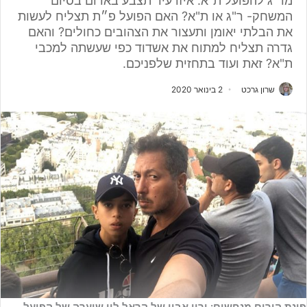
מר"ג להפועל ת"א. איזו עיר תצבע באדום בסיום
המשחק- ר"ג או ת"א? האם הפועל פ״ת תצליח לעשות
את הבלתי יאומן ותעצור את הצהובים כחולים? והאם
גדרה תצליח למתוח את אשדוד כפי שעשתה למכבי
ת"א? זאת ועוד בתחזית שלפניכם.
שרון גרכט
2 בינואר 2020
פינת הורים מנחשים: ירון אביו של הראל לוי שוערה של הפועל