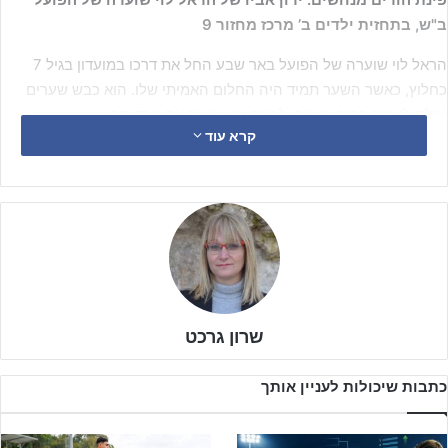
ב"ש, בתחזית ילדים ב’ מרכז מחזור 9
הראל לוי שוערה של הפועל באר שבע החל את דרכו במועדון בגיל 7
כחלוץ, כאשר השער תמיד היה החלום האמיתי שלו. הוא כבש שערים
וחלם לעמוד בתוך השער ולהיות זה שעוצר את הכדורים.
קרא עוד
בשנתיים האחרונות הראל משחק בתפקיד השוער. הוא נושם וחולם את
השער ואת המועדון, עוקב אחר שוערים בליגות הגבוהות ושואף להגיע
רחוק.
הראל ילד חרוץ, חברותי ושמח שאוהב את הקבוצה ואת החברים. הוא
תלמיד כיתה ז׳ בבית הספר התיכון "רגר" ומגלה יכולות לימודיות טובות
מאוד, על אף הקושי לשלב בין האינטנסיביות של האימונים והדרישות
שרון גרכט
הלימודיות.
כתבות שיכולות לעניין אותך