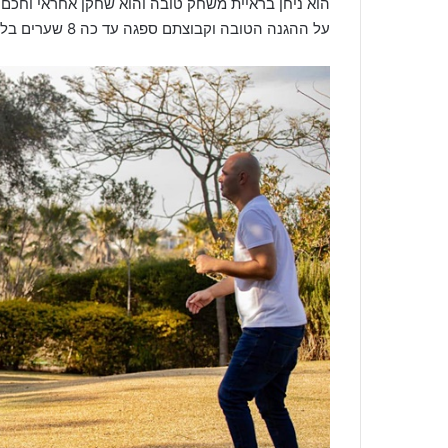
הוא ניחן בראיית משחק טובה והוא שחקן אחראי וחכם. 
על ההגנה הטובה וקבוצתם ספגה עד כה 8 שערים בלבד ב – 11 משחקים, מספר השערים הנמוך ביותר בכל הליגה.