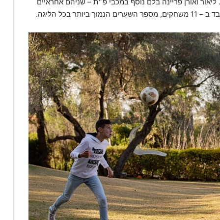
ליאור ואורן פריינה בלם נוסף במכבי פ״ת – שניהם אחראיים