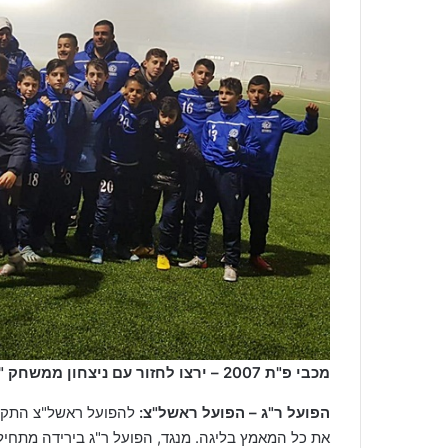
מכבי פ"ת 2007 – ירצו לחזור עם ניצחון ממשחק "המוקש" מול קטמון (מירי אלבר)
הפועל ר"ג – הפועל ראשל"צ
:
להפועל ראשל"צ התקפה
את כל המאמץ בליגה. מנגד, הפועל ר"ג בירידה מתחיל