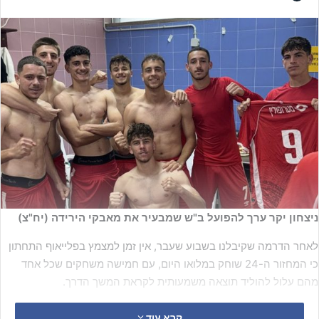
ניצחון יקר ערך להפועל ב"ש שמבעיר את מאבקי הירידה (יח"צ)
לאחר הדרמה שקיבלנו בשבוע שעבר, אין זמן למצמץ בפלייאוף התחתון
כי המחזור ה-24 שוחק במלואו היום, עם חמישה משחקים שכל אחד
מהם עלול להוליד תוצאה משמעותית לקראת המשך הדרך.
קרא עוד