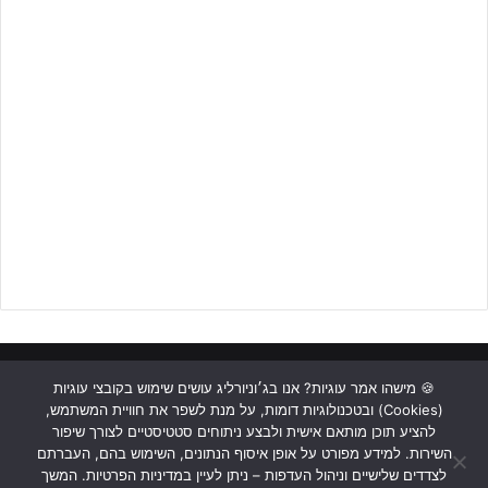
ראשי
כתבות
תכנים מקצועיים
תנאי שימוש
מדיניות אבטחה
🍪 מישהו אמר עוגיות? אנו בג׳וניורליג עושים שימוש בקובצי עוגיות
(Cookies) ובטכנולוגיות דומות, על מנת לשפר את חוויית המשתמש,
כתבו לנו
להציע תוכן מותאם אישית ולבצע ניתוחים סטטיסטיים לצורך שיפור
השירות. למידע מפורט על אופן איסוף הנתונים, השימוש בהם, העברתם
Instagram
YouTube
Facebook
לצדדים שלישיים וניהול העדפות – ניתן לעיין במדיניות הפרטיות. המשך