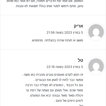
המאמן. אם אמר את הדברים תפטרו, אם לא אמר כמו שהוא
אותם דברים ברמת גן החליטו להיפרד ממאמן הקבוצה. יש יגידו כי ברמת
טוען, סתם חיפשו לפטר אותו בגלל תוצאות לא טובות.
גן ניצלו לכאורה את האירוע כדי להיפרד מ
ישראל אביטן
, לאור חוסר
שביעות רצונם ממצבה של הקבוצה בתחתית.
ה
מי שנקרא אל הדגל להוביל את הקבוצה במטרה לנסות ולהשאירה בליגת
אריק
ג
העל הוא
משה טונדובסקי
מי שמאמן העונה את קבוצת ילדים ב' של
5 במרץ 2023 בשעה 21:56
י
האורדונים ונחשב למאמן מאוד מוערך במועדון. טונדובסקי יוביל את
מושון יא תותח שיהיה בהצלחה. מהפטיש.
ב
הקבוצה בשני המשחקים הקרובים ולאחר מכן יקבלו בר"ג החלטה מי
:
יישאר על הקווים עד תום העונה. במחזור אמצע השבוע הפועל ר"ג
תתארח למשחק חוץ קשה אצל מכבי נתניה בעוד בשבת טונדובסקי יפגוש
ה
טל
את בנו יובל המשחק בהפועל ת"א.
ג
5 במרץ 2023 בשעה 22:19
י
זה הזמן לקדם מאמנים טובים מהבית כמו משה .
ב
אפשר כבר לתת לו לאמן את הבוגרים .
:
עם כל הכבוד , המועדון לא מצליח כבר הרבה
מאוד שנים .אולי מאמן עם נשמה של רמת גני
ויכולת מאוד מאוד גבוהה יביא את המועדון
לימים היפים של פעם .
טל .