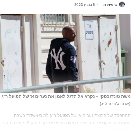
שי צימרמן
5 במרץ 2023
משה טונדובסקי – נקרא אל הדגל לאמן את נערים א' של הפועל ר”ג
(אתר ג’וניורליג)
הההפסד של קבוצת נערים א' של
הפועל ר"ג
למ.ס אשדוד בשבת
האחרונה, מיקם את הקבוצה במקום הלפני אחרון מרחק 5 נקודות מחוף
מבטחים.