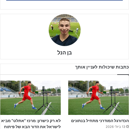
בן הנל
כתבות שיכולות לעניין אותך
בני יהודה, שרוצה לחזור לליגת העל לאחר עונה אחת בלבד וכרגע זה
הכדורגל המודרני מתחיל בנתונים
לא רק כישרון: מרכז "אתלט" מביא
נראה שהיא תעשה את זה, מארחת את הפועל ירושלים מלאת הכישרון,
לישראל את הדור הבא של פיתוח
13 ביולי 2026
ובמועדון מהבירה מאמינים כי עונת 2022/23 זו העונה בסיומה קבוצת