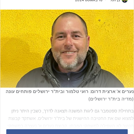
נערים א' ארצית דרום: רועי טלמור ובית"ר ירושלים פותחים עונה
(מדיה בית"ר ירושלים)
בתחילת ספטמבר גם ליגות המשנה תצאנה לדרך, כשבין היתר ניתן
למצוא שם את החטיבה ההישגית של בית"ר ירושלים. אשתקד קבוצת
הנוער לא העפילה למשחקי המבחן, קבוצת נערים א' נעצרה במשחקי
המבחן וקבוצת נערים ב' סיימה רחוק מהצמרת הגבוהה.