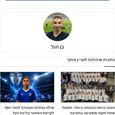
בן הנל
כתבות שיכולות לעניין אותך
הכנה ברמה הגבוהה ביותר: הפועל
שילה בוהדנה מצטרף לנווה יוסף
מדובר במכבי ת"א, שחרף ההפסד הכואב במחזור אמצע השבוע עדיין
פתח־תקוה משקיעה בחטיבה
לקראת האתגר בליגת העל