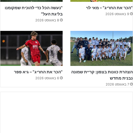
"הכר את החריג" – מאי לוי
"נעשה הכל כדי להוכיח שמקומנו
בליגת העל"
9 באוגוסט 2026
8 באוגוסט 2026
דוגמה אחת מהשטח:
"Hotel Sport
Palace"
הצהרת כוונות בצפון: קריית שמונה
"הכר את החריג" – גיא פפר
נבנית מחדש
6 באוגוסט 2026
ממוקם בעיר
סליבן בבולגריה
, כשעה נסיעה מבורגאס. המתחם הוקם
7 באוגוסט 2026
על ידי שחקן העבר הבולגרי
יורדן לצ'קוב
, מהשמות הבולטים בכדורגל
הבולגרי, ששיחק בין היתר בהמבורג ובמארסיי, והיה חלק מנבחרת
בולגריה שהגיעה לחצי גמר מונדיאל 1994.
המתחם כולל 3 מגרשי דשא טבעי, מגרש דשא סינטטי נוסף, חדר כושר
מפואר, חדר ישיבות ובריכת שחייה. בנוסף, קיימת אפשרות לארח
במתחם עד 5 קבוצות במקביל.