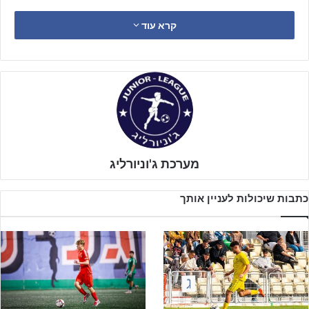
קשרי תעופה
מלווה קבוצות בתכנון וניהול מחנות אימונים בחו״ל –
קרא עוד
משלב ההיערכות ועד לביצוע בפועל, תוך התאמה מלאה לצרכים
המקצועיים של כל קבוצה.
כאשר קבוצה יוצאת למחנה אימונים בחו״ל, בחירת המתחם משפיעה
ישירות על איכות העבודה לאורך כל ימי המחנה. ישנם מתחמים רבים
באירופה, אך ההבדל האמיתי אינו בכמות המגרשים – אלא ביכולת לייצר
סביבת עבודה רציפה, מדויקת ומאורגנת. במקום לבזבז זמן על נסיעות בין
מתקנים שונים, הקבוצה מתאמנת, מתכוננת ומנהלת את סדר היום בתוך
מערכת ג'וניורליג
קומפלקס ייעודי.
כתבות שיכולות לעניין אותך
מבחינת המועדונים המשמעות ברורה: פחות התעסקות בניהול –
יותר פוקוס על ההכנה המקצועית.