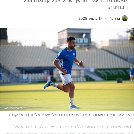
גואטה מדבר על המהפך שחל אצל קבוצתו בכל
הבחינות.
בן הנל
17 בינואר 2025
נוער על- עידו גואטה ורמה"ש פותחים פלייאוף עליון (רועי קור)
במאי האחרון קבוצת הנוער של רמה"ש התייצבה לקרב מכריע על