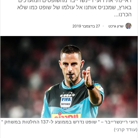
ראיינתי את רועי ריינשרייבר מהשופטים המוערכים
בארץ, שמכניס אותנו אל עולמו של שופט כמו שלא
הכרנו...
שרון גרכט
27 בדצמבר 2019
רועי ריינשרייבר – " שופט נדרש בממוצע ל-137 החלטות במשחק "
(עודד קרני)