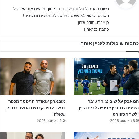
י
כשופט מתחיל בליגות ילדים, סוף סוף מראים את הצד של
ב
השופט, שהוא לא פשוט כמו שכולם מצפים וחושבים!
:
כן יירבו..תודה שרון
כתבה נפלאה!!
כתבות שיכולות לעניין אותך
ביציעים ישנה נטייה להאשים את השופטים בכל דבר שקורה על כר
הדשא- כשהקבוצה שהגענו לעודד מפסידה- השופט אשם, כשהמשחק
לא מתפתח לפי הציפיות- השופט אשם, וגם אם הדשא לא מספיק ירוק-
יהיו מי שיענישו את השופט.
כדי לעשות סדר ולהוכיח ששופט הוא בסך הכול בן של שופט – ראיינתי
המאבק על שיבוצי החטיבה
מובארק עואודה התפטר מכפר
הצעירה מחריף: פנייה לבית הדין
כנא – עתיד קבוצת הנוער בסימן
את
רועי ריינשרייבר
שהוא אחד משופטיי הכדורגל הבכירים בישראל,
ולשר הספורט
שאלה
ובעל תג בינלאומי ב-7 השנים האחרונות.
6 באוגוסט 2026
3 באוגוסט 2026