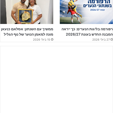
רפורמה בליגות הנערים: כך ייראה
ממשיך עם השנתון: אסלאם כנעאן
המבנה החדש בעונת 2026/27
מונה למאמן הנוער של נוף הגליל
27 ביולי 2026
15 ביולי 2026
רועי ריינשרייבר – אחד השופטים הבכירים ביותר בישראל (עודד
קרני)
רועי עשה את כל הדרך והחל לשפוט בטרומים, בילדים, נערים, נוער וזו
כבר שנה עשירית שהוא שופט בליגת העל. הוא גם מדריך בפרויקט
המצוינות – פרויקט הדגל של איגוד השופטים בו מדריכים שופטים מליגות
א', ב' הפוטנציאליים להגיע לדרגים הבכירים.
רועי מה הדרך שעברת עד קבלת המשרוקית?