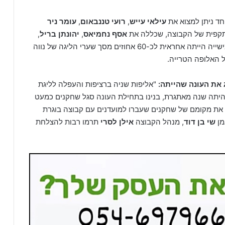
חד ניתן למצוא את
עילאי עייש
,
רועי טננבאום
,
עומר ניר
תקפית של הקבוצה, שכללה את
אסף נחמיאס
,
יהונתן בריל
,
. אותה חמישייה הייתה אחראית לכ-60 אחוזים מסך שערי הליגה של נווה
 האלופה הטרייה.
ג את העונה שהייתה:
"אליפות שניה ברציפות והעפלה לליגת
 היתה שנה מאתגרת, בנינו בתחילת העונה סגל שחקנים כמעט
את מקומם של שחקנים שעברו למועדנים עם קבוצה בוגרת
מן
שי בן דוד
, מנהל הקבוצה
אילן לסרי
תרמו רבות להצלחת