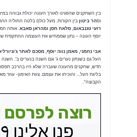
בין השחקנים שהפגינו לאורך העונה יכולת גבוהה במיו
וס
הר ביטון
בין הקורות. מעל כולם בלטה החוליה הה
רועי טננבאום
,
סלאח חסן ומהראן סאבא
יוסף העונה – נתון שממחיש את העוצמה ההתקפית של
אבי נחמני, מאמן נווה יוסף, מסכם לאתר ג'וניורלי
העל גם בשנתון נערים ג' וגם השנה בנערים ב'. השנה
חדש, שחקנים מהעונה שעברה שלא היו בהרכב תפסו 
בליגת העל… והוכיחו את עצמם. צוות האימון- עוזר מא
הקבוצה".