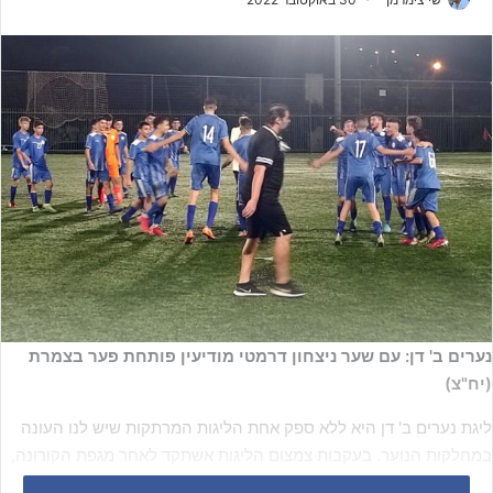
נערים ב' דן: עם שער ניצחון דרמטי מודיעין פותחת פער בצמרת
(יח"צ)
ליגת נערים ב' דן היא ללא ספק אחת הליגות המרתקות שיש לנו העונה
במחלקות הנוער. בעקבות צמצום הליגות אשתקד לאחר מגפת הקורונה,
אנו פוגשים לא מעט מועדונים אשר בדרך כלל מצאו מקום של קבע בליגה